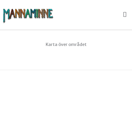
Hoppa
Me
till
innehåll
Karta över området