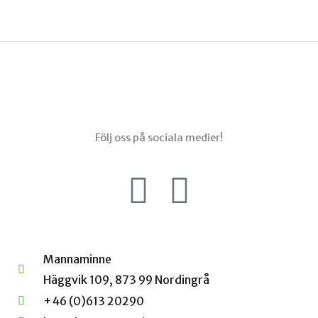
Menu
Följ oss på sociala medier!
F
I
a
n
c
s
Mannaminne
Häggvik 109, 873 99 Nordingrå
e
t
+46 (0)613 20290