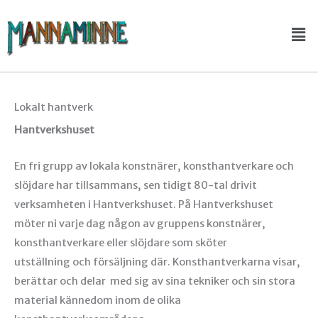
Hoppa
Me
till
innehåll
Lokalt hantverk
Hantverkshuset
En fri grupp av lokala konstnärer, konsthantverkare och
slöjdare
har tillsammans, sen tidigt 80-tal drivit
verksamheten i
Hantverkshuset.
På Hantverkshuset
möter ni varje dag någon av gruppens
konstnärer,
konsthantverkare eller slöjdare som sköter
utställning
och försäljning där. Konsthantverkarna visar,
berättar och delar m
ed sig av sina tekniker och sin stora
material kännedom inom
de olika