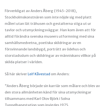
Förverkligat av Anders Åberg (1945-2018),
Stockholmskonstnären som inte nöjde sig med platt
måleri utan lät trähusen och gestalterna stiga ut ur
tavlor och utsmyckningsväggar. Han kom även att för
alltid förändra svenska museers utformning med sina
samhällsmedvetna, poetiska skildringar av en
försvinnande landsbygd, porträtt av ödehus och
storstadsslum och skildringar av människans villkor på
skilda platser i världen.
Så här skriver
Leif Kåvestad
om Anders:
”Anders Åberg började sin karriär som målare och blev av
den stora allmänheten känd för sina utsmyckningar
tillsammans med Karl Olov Björk i Solna
Tunnelbanestation som invigdes 1975.