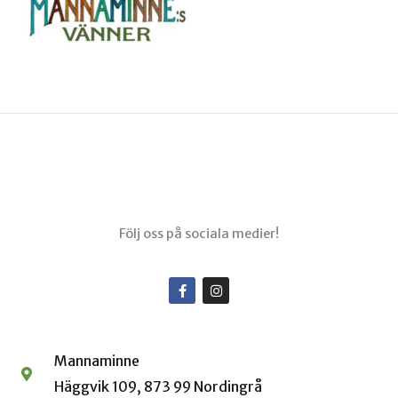
Menu
Följ oss på sociala medier!
F
I
a
n
c
s
e
t
b
a
o
g
Mannaminne
o
r
k
a
Häggvik 109, 873 99 Nordingrå
-
m