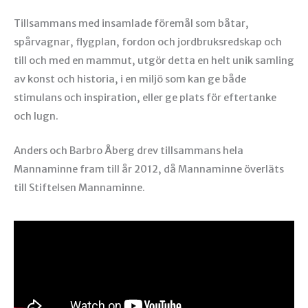
Tillsammans med insamlade föremål som båtar,
spårvagnar, flygplan, fordon och jordbruksredskap och
till och med en mammut, utgör detta en helt unik samling
av konst och historia, i en miljö som kan ge både
stimulans och inspiration, eller ge plats för eftertanke
och lugn.
Anders och Barbro Åberg drev tillsammans hela
Mannaminne fram till år 2012, då Mannaminne överläts
till Stiftelsen Mannaminne.