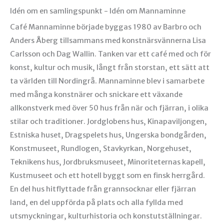
Idén om en samlingspunkt - Idén om Mannaminne
Café Mannaminne började byggas 1980 av Barbro och
Anders Åberg tillsammans med konstnärsvännerna Lisa
Carlsson och Dag Wallin. Tanken var ett café med och för
konst, kultur och musik, långt från storstan, ett sätt att
ta världen till Nordingrå. Mannaminne blev i samarbete
med många konstnärer och snickare ett växande
allkonstverk med över 50 hus från när och fjärran, i olika
stilar och traditioner. Jordglobens hus, Kinapaviljongen,
Estniska huset, Dragspelets hus, Ungerska bondgården,
Konstmuseet, Rundlogen, Stavkyrkan, Norgehuset,
Teknikens hus, Jordbruksmuseet, Minoriteternas kapell,
Kustmuseet och ett hotell byggt som en finsk herrgård.
En del hus hitflyttade från grannsocknar eller fjärran
land, en del uppförda på plats och alla fyllda med
utsmyckningar, kulturhistoria och konstutställningar.