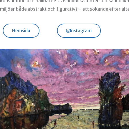
konsumtion och hållbarhet. Osannolika möten blir sannolika
miljöer både abstrakt och figurativt – ett sökande efter a
Hemsida
Instagram