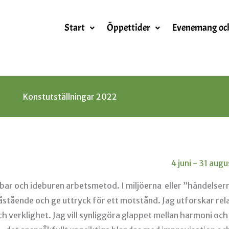
Start
Öppettider
Evenemang oc
Konstutställningar 2022
4 juni - 31 augu
gbar och ideburen arbetsmetod. I miljöerna eller ”händelserna
påstående och ge uttryck för ett motstånd. Jag utforskar rel
h verklighet. Jag vill synliggöra glappet mellan harmoni och