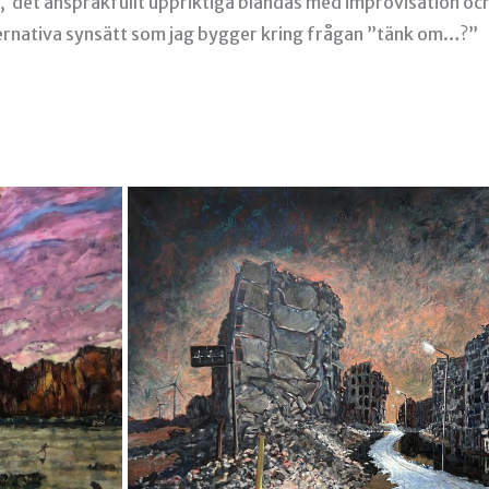
, det anspråkfullt uppriktiga blandas med improvisation oc
lternativa synsätt som jag bygger kring frågan ”tänk om…?”