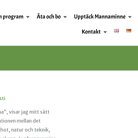
h program
Äta och bo
Upptäck Mannaminne
Kontakt
sti
”, visar jag mitt sätt
ationen mellan det
 hot, natur och teknik,