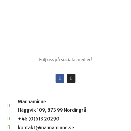
Menu
Följ oss på sociala medier!
F
I
a
n
c
s
e
t
b
a
o
g
Mannaminne
o
r
k
a
Häggvik 109, 873 99 Nordingrå
-
m
f
+46 (0)613 20290
kontakt@mannaminne.se