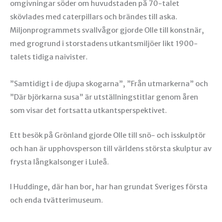
omgivningar söder om huvudstaden på 70-talet
skövlades med caterpillars och brändes till aska.
Miljonprogrammets svallvågor gjorde Olle till konstnär,
med grogrund i storstadens utkantsmiljöer likt 1900-
talets tidiga naivister.
”Samtidigt i de djupa skogarna”, ”Från utmarkerna” och
”Där björkarna susa” är utställningstitlar genom åren
som visar det fortsatta utkantsperspektivet.
Ett besök på Grönland gjorde Olle till snö- och isskulptör
och han är upphovsperson till världens största skulptur av
frysta långkalsonger i Luleå.
I Huddinge, där han bor, har han grundat Sveriges första
och enda tvätterimuseum.