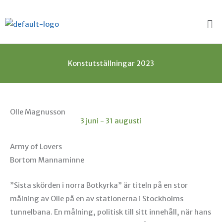
Hoppa
Me
till
innehåll
Konstutställningar 2023
Olle Magnusson
3 juni - 31 augusti
Army of Lovers
Bortom Mannaminne
”Sista skörden i norra Botkyrka” är titeln på en stor
målning av Olle på en av stationerna i Stockholms
tunnelbana. En målning, politisk till sitt innehåll, när hans