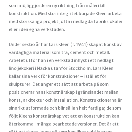
som möjliggjorde en ny riktning från måleri till
konstruktion. Med stor integritet började Kleen arbeta
med storskaliga projekt, ofta i nedlagda fabrikslokaler
eller i den egna verkstaden.
Under sextio år har Lars Kleen (f. 1941) skapat konst av
vardagliga material som trä, cement och metall.
Arbetet utför han i en verkstad inhyst i ett nedlagt
linoljekokeri i Nacka utanför Stockholm. Lars Kleen
kallar sina verk för konstruktioner – istället för
skulpturer. Det anger ett sätt att arbeta på som
positionerar hans konstnärskap i gränslandet mellan
konst, arkitektur och installation. Konstruktionerna är
sinnrikt utformade och blir sällan helt färdiga; de som
följt Kleens konstnärskap vet att en konstruktion kan
återkomma i många bearbetade versioner. Det är ett
sätt att skapa konst på som kan liknas vid jazzens