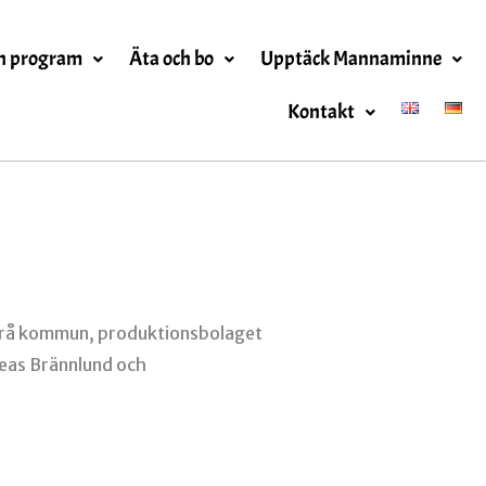
h program
Äta och bo
Upptäck Mannaminne
Kontakt
mrå kommun, produktionsbolaget
reas Brännlund och