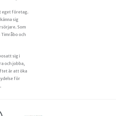
tt eget företag.
 känna sig
örsörjare. Som
 Timråbo och
osatt sig i
ra och jobba,
ftet är att öka
ydelse för
.