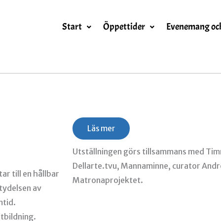
Start
Öppettider
Evenemang oc
Läs mer
Utställningen görs tillsammans med Ti
Dellarte.tvu, Mannaminne, curator And
r till en hållbar
Matronaprojektet.
etydelsen av
mtid.
utbildning.