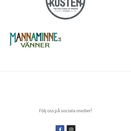
Menu
Följ oss på sociala medier!
F
I