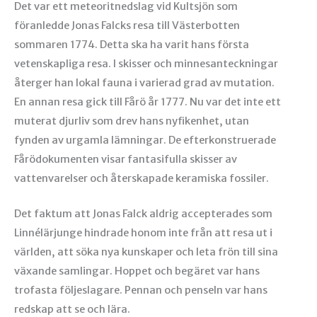
Det var ett meteoritnedslag vid Kultsjön som
föranledde Jonas Falcks resa till Västerbotten
sommaren 1774. Detta ska ha varit hans första
vetenskapliga resa. I skisser och minnesanteckningar
återger han lokal fauna i varierad grad av mutation.
En annan resa gick till Fårö år 1777. Nu var det inte ett
muterat djurliv som drev hans nyfikenhet, utan
fynden av urgamla lämningar. De efterkonstruerade
Fårödokumenten visar fantasifulla skisser av
vattenvarelser och återskapade keramiska fossiler.
Det faktum att Jonas Falck aldrig accepterades som
Linnélärjunge hindrade honom inte från att resa ut i
världen, att söka nya kunskaper och leta frön till sina
växande samlingar. Hoppet och begäret var hans
trofasta följeslagare. Pennan och penseln var hans
redskap att se och lära.