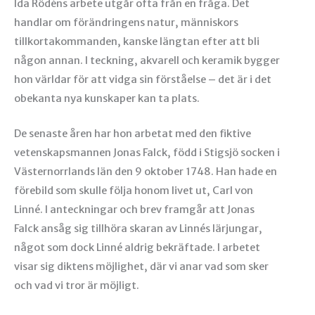
Ida Rödéns arbete utgår ofta från en fråga. Det
handlar om förändringens natur, människors
tillkortakommanden, kanske längtan efter att bli
någon annan. I teckning, akvarell och keramik bygger
hon världar för att vidga sin förståelse – det är i det
obekanta nya kunskaper kan ta plats.
De senaste åren har hon arbetat med den fiktive
vetenskapsmannen Jonas Falck, född i Stigsjö socken i
Västernorrlands län den 9 oktober 1748. Han hade en
förebild som skulle följa honom livet ut, Carl von
Linné. I anteckningar och brev framgår att Jonas
Falck ansåg sig tillhöra skaran av Linnés lärjungar,
något som dock Linné aldrig bekräftade. I arbetet
visar sig diktens möjlighet, där vi anar vad som sker
och vad vi tror är möjligt.