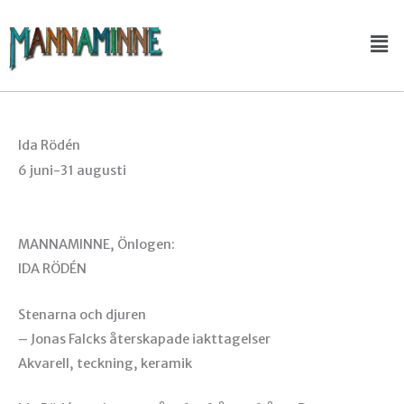
Hoppa
Me
till
innehåll
Ida Rödén
6 juni-31 augusti
MANNAMINNE, Önlogen:
IDA RÖDÉN
Stenarna och djuren
– Jonas Falcks återskapade iakttagelser
Akvarell, teckning, keramik