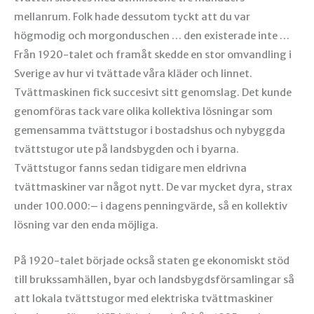
mellanrum. Folk hade dessutom tyckt att du var
högmodig och morgonduschen … den existerade inte …
Från 1920-talet och framåt skedde en stor omvandling i
Sverige av hur vi tvättade våra kläder och linnet.
Tvättmaskinen fick succesivt sitt genomslag. Det kunde
genomföras tack vare olika kollektiva lösningar som
gemensamma tvättstugor i bostadshus och nybyggda
tvättstugor ute på landsbygden och i byarna.
Tvättstugor fanns sedan tidigare men eldrivna
tvättmaskiner var något nytt. De var mycket dyra, strax
under 100.000:– i dagens penningvärde, så en kollektiv
lösning var den enda möjliga.
På 1920-talet började också staten ge ekonomiskt stöd
till brukssamhällen, byar och landsbygdsförsamlingar så
att lokala tvättstugor med elektriska tvättmaskiner