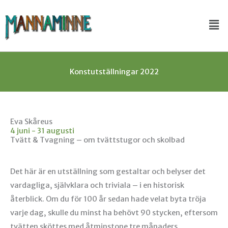
Hoppa
Me
till
innehåll
Konstutställningar 2022
Eva Skåreus
4 juni - 31 augusti
Tvätt & Tvagning – om tvättstugor och skolbad
Det här är en utställning som gestaltar och belyser det
vardagliga, självklara och triviala – i en historisk
återblick. Om du för 100 år sedan hade velat byta tröja
varje dag, skulle du minst ha behövt 90 stycken, eftersom
tvätten sköttes med åtminstone tre månaders