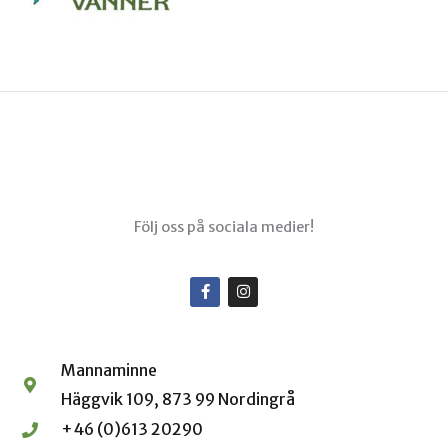
Menu
Följ oss på sociala medier!
F
I
a
n
c
s
e
t
b
a
o
g
Mannaminne
o
r
k
a
Häggvik 109, 873 99 Nordingrå
-
m
f
+46 (0)613 20290