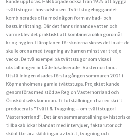
kunde uppföras. HSB började också från 1925 att bygga
tvättstugor i bostadshusen. Tvättstugebyggandet
kombinerades ofta med någon form av bad- och
bastuinrättning. Där det fanns rinnande vatten och
värme blev det praktiskt att kombinera olika göromål
kring hygien. I läroplanen för skolorna skrevs det in att de
skulle ordna med tvagning av barnen minst var tredje
vecka. De två exempel på tvättstugor som visas i
utställningen är både lokaliserade i Västernorrland.
Utställningen visades första gången sommaren 2021 i
Köpmanholmens gamla tvättstuga. Projektet kunde
genomföras med stöd av Region Västernorrland och
Örnsköldsviks kommun. Till utställningen har en skrift
producerats ”Tvätt & Tvagning – om tvättstugor i
Västernorrland”. Det är en sammanställning av historiska
tillbakablickar blandat med intervjuer, faktarutor och
skönlitterära skildringar av tvätt, tvagning och